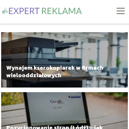
Wynajem kserokopiarek w firmach
wielooddziałowych
Pozycjonowanie stron (Łódź) – jak